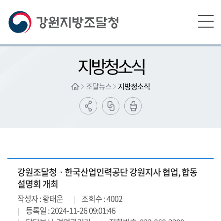
본문영역 바로가기
메인메뉴 바로가기
하단링크 바로가기
지방청소식
조달뉴스
지방청소식
강원조달청ㆍ한국산업인력공단 강원지사 협업, 합동
설명회 개최
작성자 : 황태운
조회수 : 4002
등록일 : 2024-11-26 09:01:46