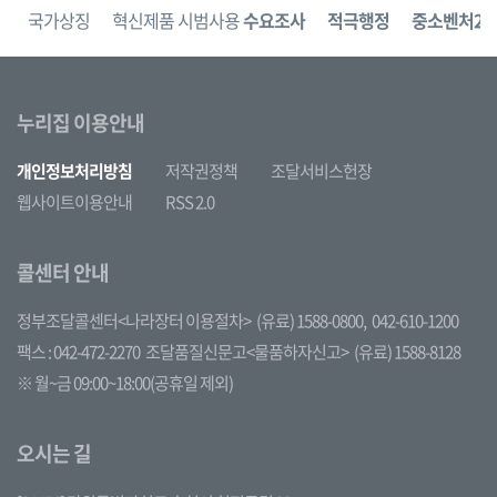
보
국가상징
혁신제품 시범사용
수요조사
적극행정
중소벤처24
누리집 이용안내
개인정보처리방침
저작권정책
조달서비스헌장
웹사이트이용안내
RSS 2.0
콜센터 안내
정부조달콜센터<나라장터 이용절차>
(유료) 1588-0800,
042-610-1200
팩스 : 042-472-2270
조달품질신문고<물품하자신고>
(유료) 1588-8128
※ 월~금 09:00~18:00(공휴일 제외)
오시는 길