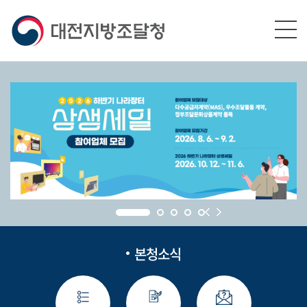
본문영역 바로가기
메인메뉴 바로가기
하단링크 바로가기
본청소식