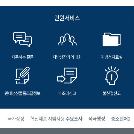
민원서비스
자주하는 질문
지방청장과의 대화
지방청자료실
관내생산물품조달정보
부조리신고
불친절신고
보
국가상징
혁신제품 시범사용
수요조사
적극행정
중소벤처24