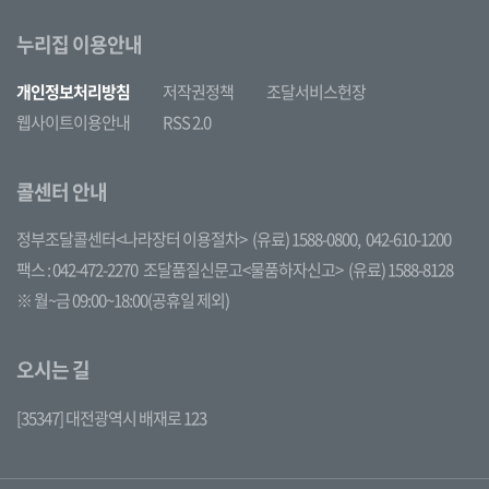
누리집 이용안내
개인정보처리방침
저작권정책
조달서비스헌장
웹사이트이용안내
RSS 2.0
콜센터 안내
정부조달콜센터<나라장터 이용절차>
(유료) 1588-0800,
042-610-1200
팩스 : 042-472-2270
조달품질신문고<물품하자신고>
(유료) 1588-8128
※ 월~금 09:00~18:00(공휴일 제외)
오시는 길
[35347] 대전광역시 배재로 123