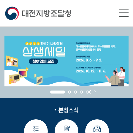
본문영역 바로가기
메인메뉴 바로가기
하단링크 바로가기
본청소식