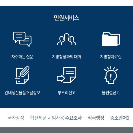
민원서비스
자주하는 질문
지방청장과의 대화
지방청자료실
관내생산물품조달정보
부조리신고
불친절신고
보
국가상징
혁신제품 시범사용
수요조사
적극행정
중소벤처24