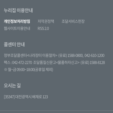
누리집 이용안내
개인정보처리방침
저작권정책
조달서비스헌장
웹사이트이용안내
RSS 2.0
콜센터 안내
정부조달콜센터<나라장터 이용절차>
(유료) 1588-0800,
042-610-1200
팩스 : 042-472-2270
조달품질신문고<물품하자신고>
(유료) 1588-8128
※ 월~금 09:00~18:00(공휴일 제외)
오시는 길
[35347] 대전광역시 배재로 123