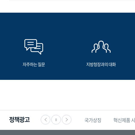
자주하는 질문
지방청장과의 대화
정책광고
·공익신고
찾기쉬운
생활법령정보
국가상징
혁신제품 