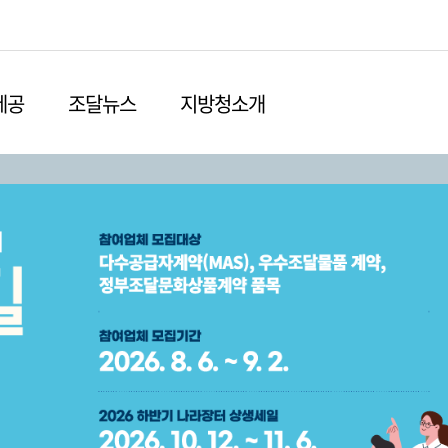
본문영역 바로가기
메인메뉴 바로가기
하단링크 바로가기
제공
조달뉴스
지방청소개