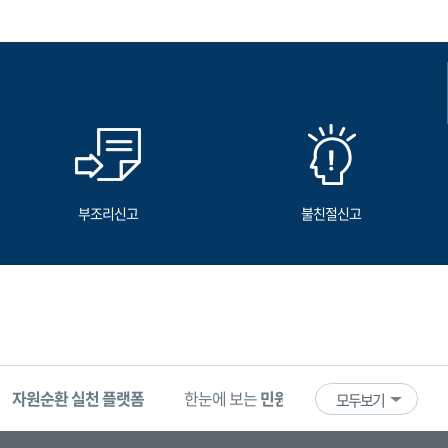
부조리신고
불친절신고
자원순환 실천 플랫폼
한눈에 보는
민원 빅데이터
기업마당
모두보기