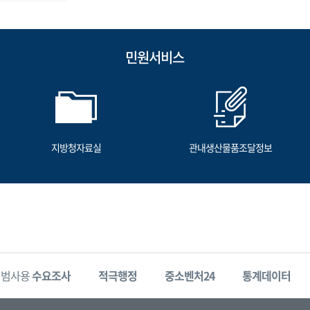
민원서비스
지방청자료실
관내생산물품조달정보
시범사용
수요조사
적극행정
중소벤처24
통계데이터