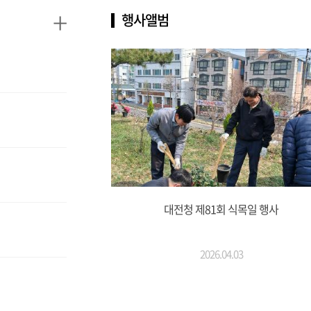
+
행사앨범
대전청 제81회 식목일 행사
2026.04.03