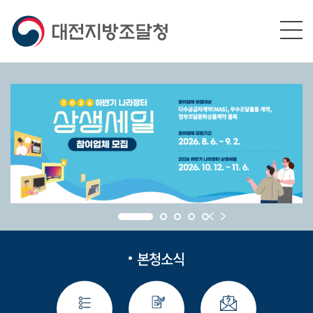
본문영역 바로가기
메인메뉴 바로가기
하단링크 바로가기
본청소식