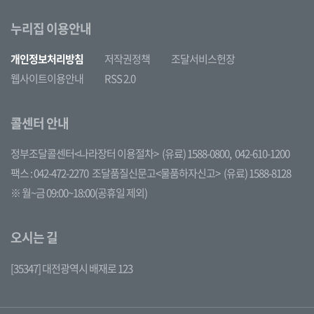
누리집 이용안내
개인정보처리방침
저작권정책
조달서비스헌장
웹사이트이용안내
RSS 2.0
콜센터 안내
정부조달콜센터<나라장터 이용절차>
(유료) 1588-0800,
042-610-1200
팩스 : 042-472-2270
조달품질신문고<물품하자신고>
(유료) 1588-8128
※ 월~금 09:00~18:00(공휴일 제외)
오시는 길
[35347] 대전광역시 배재로 123