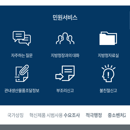
민원서비스
자주하는 질문
지방청장과의 대화
지방청자료실
관내생산물품조달정보
부조리신고
불친절신고
보
국가상징
혁신제품 시범사용
수요조사
적극행정
중소벤처24