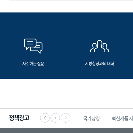
자주하는 질문
지방청장과의 대화
정책광고
·공익신고
찾기쉬운
생활법령정보
국가상징
혁신제품 