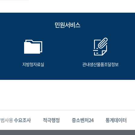
민원서비스
지방청자료실
관내생산물품조달정보
시범사용
수요조사
적극행정
중소벤처24
통계데이터