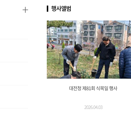
+
행사앨범
대전청 제81회 식목일 행사
2026.04.03