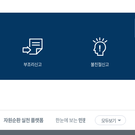
부조리신고
불친절신고
자원순환 실천 플랫폼
한눈에 보는
민원 빅데이터
기업마당
모두보기