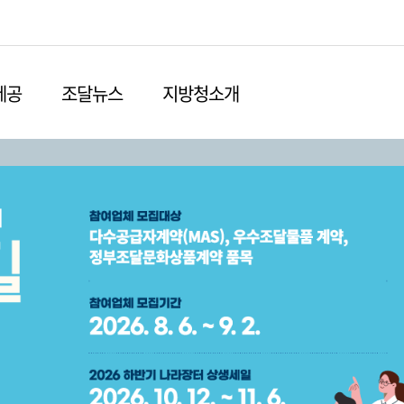
본문영역 바로가기
메인메뉴 바로가기
하단링크 바로가기
제공
조달뉴스
지방청소개