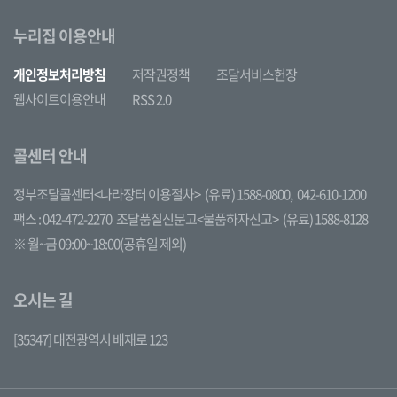
누리집 이용안내
개인정보처리방침
저작권정책
조달서비스헌장
웹사이트이용안내
RSS 2.0
콜센터 안내
정부조달콜센터<나라장터 이용절차>
(유료) 1588-0800,
042-610-1200
팩스 : 042-472-2270
조달품질신문고<물품하자신고>
(유료) 1588-8128
※ 월~금 09:00~18:00(공휴일 제외)
오시는 길
[35347] 대전광역시 배재로 123