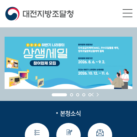
본문영역 바로가기
메인메뉴 바로가기
하단링크 바로가기
본청소식