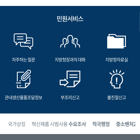
민원서비스
자주하는 질문
지방청장과의 대화
지방청자료실
관내생산물품조달정보
부조리신고
불친절신고
보
국가상징
혁신제품 시범사용
수요조사
적극행정
중소벤처24