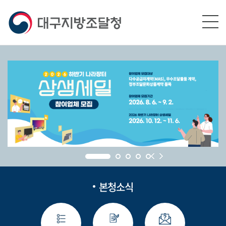
본문영역 바로가기
메인메뉴 바로가기
하단링크 바로가기
본청소식