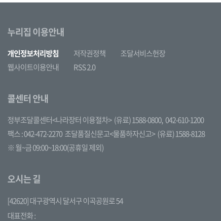
누리집 이용안내
개인정보처리방침
저작권정책
조달서비스헌장
웹사이트이용안내
RSS 2.0
콜센터 안내
정부조달콜센터<나라장터 이용절차>
(유료) 1588-0800,
042-610-1200
팩스 : 042-472-2270
조달품질신문고<물품하자신고>
(유료) 1588-8128
※ 월~금 09:00~18:00(공휴일 제외)
오시는 길
[42620] 대구광역시 달서구 이곡공원로 54
대표전화 :