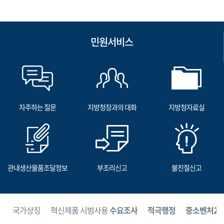
민원서비스
자주하는 질문
지방청장과의 대화
지방청자료실
관내생산물품조달정보
부조리신고
불친절신고
보
국가상징
혁신제품 시범사용
수요조사
적극행정
중소벤처24