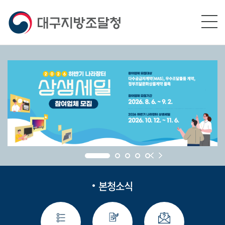
본문영역 바로가기
메인메뉴 바로가기
하단링크 바로가기
본청소식