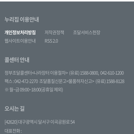
누리집 이용안내
개인정보처리방침
저작권정책
조달서비스헌장
웹사이트이용안내
RSS 2.0
콜센터 안내
정부조달콜센터<나라장터 이용절차>
(유료) 1588-0800,
042-610-1200
팩스 : 042-472-2270
조달품질신문고<물품하자신고>
(유료) 1588-8128
※ 월~금 09:00~18:00(공휴일 제외)
오시는 길
[42620] 대구광역시 달서구 이곡공원로 54
대표전화 :