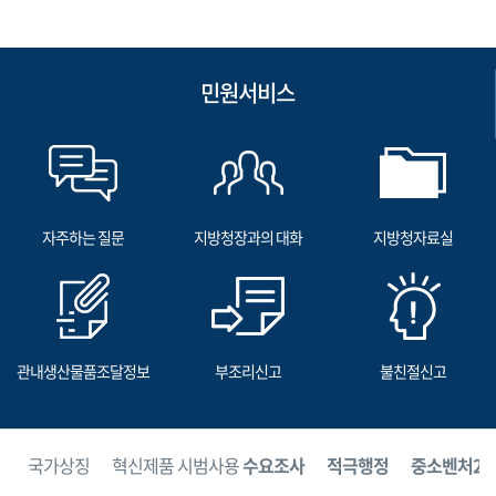
민원서비스
자주하는 질문
지방청장과의 대화
지방청자료실
관내생산물품조달정보
부조리신고
불친절신고
보
국가상징
혁신제품 시범사용
수요조사
적극행정
중소벤처24