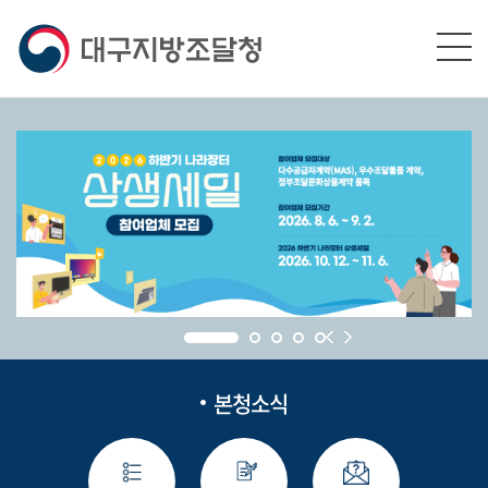
본문영역 바로가기
메인메뉴 바로가기
하단링크 바로가기
본청소식