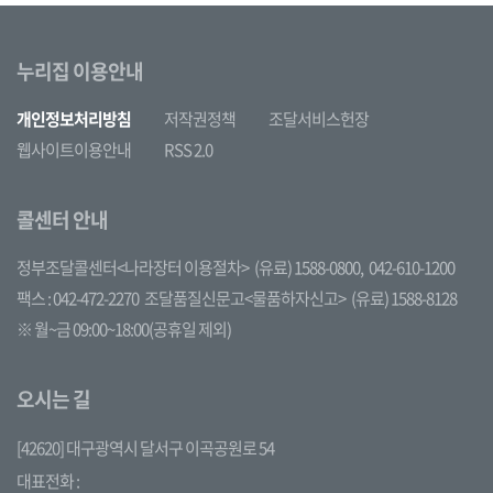
누리집 이용안내
개인정보처리방침
저작권정책
조달서비스헌장
웹사이트이용안내
RSS 2.0
콜센터 안내
정부조달콜센터<나라장터 이용절차>
(유료) 1588-0800,
042-610-1200
팩스 : 042-472-2270
조달품질신문고<물품하자신고>
(유료) 1588-8128
※ 월~금 09:00~18:00(공휴일 제외)
오시는 길
[42620] 대구광역시 달서구 이곡공원로 54
대표전화 :