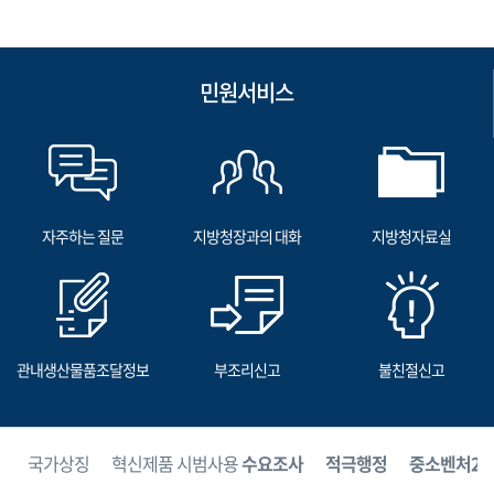
민원서비스
자주하는 질문
지방청장과의 대화
지방청자료실
관내생산물품조달정보
부조리신고
불친절신고
보
국가상징
혁신제품 시범사용
수요조사
적극행정
중소벤처24