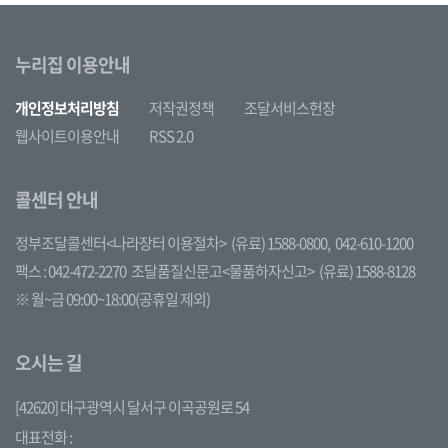
누리집 이용안내
개인정보처리방침
저작권정책
조달서비스헌장
웹사이트이용안내
RSS 2.0
콜센터 안내
정부조달콜센터<나라장터 이용절차>
(유료) 1588-0800,
042-610-1200
팩스 : 042-472-2270
조달품질신문고<물품하자신고>
(유료) 1588-8128
※ 월~금 09:00~18:00(공휴일 제외)
오시는 길
[42620] 대구광역시 달서구 이곡공원로 54
대표전화 :