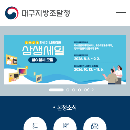
본문영역 바로가기
메인메뉴 바로가기
하단링크 바로가기
본청소식