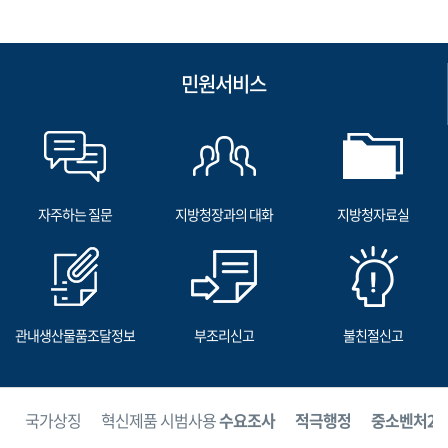
민원서비스
자주하는 질문
지방청장과의 대화
지방청자료실
관내생산물품조달정보
부조리신고
불친절신고
보
국가상징
혁신제품 시범사용
수요조사
적극행정
중소벤처24