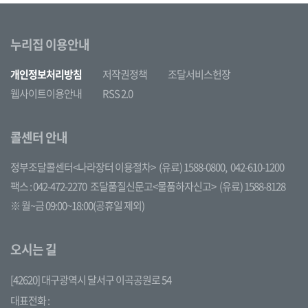
누리집 이용안내
개인정보처리방침
저작권정책
조달서비스헌장
웹사이트이용안내
RSS 2.0
콜센터 안내
정부조달콜센터<나라장터 이용절차>
(유료) 1588-0800,
042-610-1200
팩스 : 042-472-2270
조달품질신문고<물품하자신고>
(유료) 1588-8128
※ 월~금 09:00~18:00(공휴일 제외)
오시는 길
[42620] 대구광역시 달서구 이곡공원로 54
대표전화 :