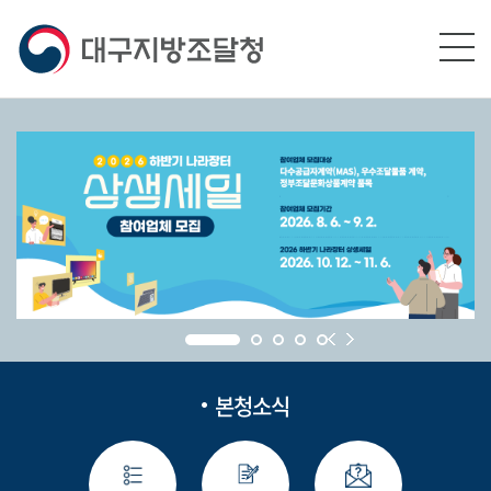
본문영역 바로가기
메인메뉴 바로가기
하단링크 바로가기
본청소식