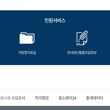
민원서비스
지방청자료실
관내생산물품조달정보
시범사용
수요조사
적극행정
중소벤처24
통계데이터