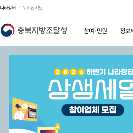
나라장터
누리집 지도
참여·민원
정보