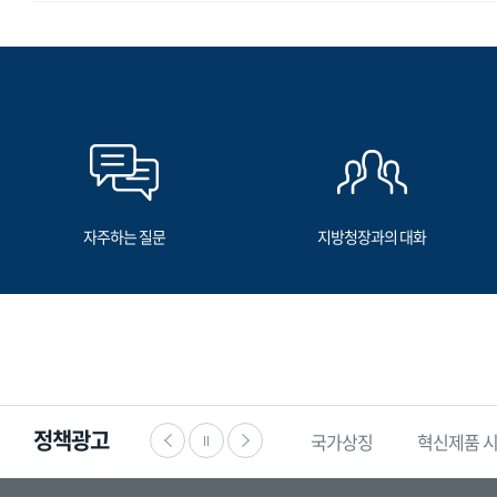
자주하는 질문
지방청장과의 대화
정책광고
·공익신고
찾기쉬운
생활법령정보
국가상징
혁신제품 