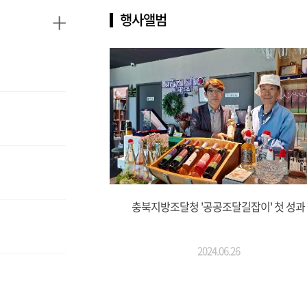
+
행사앨범
충북지방조달청 '공공조달길잡이' 첫 성과
2024.06.26