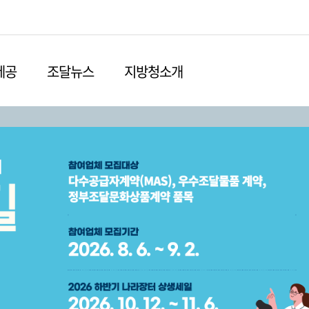
본문영역 바로가기
메인메뉴 바로가기
하단링크 바로가기
제공
조달뉴스
지방청소개