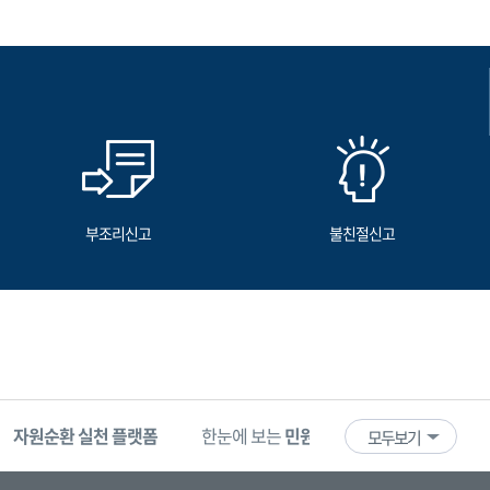
부조리신고
불친절신고
자원순환 실천 플랫폼
한눈에 보는
민원 빅데이터
기업마당
모두보기