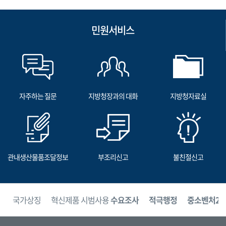
민원서비스
자주하는 질문
지방청장과의 대화
지방청자료실
관내생산물품조달정보
부조리신고
불친절신고
보
국가상징
혁신제품 시범사용
수요조사
적극행정
중소벤처24