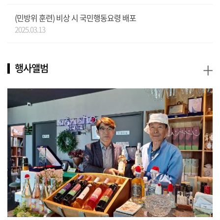
(민방위 훈련) 비상 시 국민행동요령 배포
2025.03.13
+
행사앨범