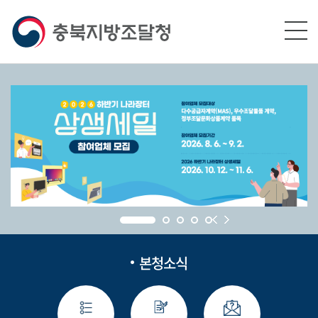
본문영역 바로가기
메인메뉴 바로가기
하단링크 바로가기
본청소식