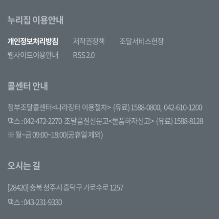
누리집 이용안내
개인정보처리방침
저작권정책
조달서비스헌장
웹사이트이용안내
RSS 2.0
콜센터 안내
정부조달콜센터<나라장터 이용절차>
(유료) 1588-0800,
042-610-1200
팩스 : 042-472-2270
조달품질신문고<물품하자신고>
(유료) 1588-8128
※ 월~금 09:00~18:00(공휴일 제외)
오시는 길
[28420] 충북 청주시 흥덕구 가로수로 1257
팩스 : 043-231-9330