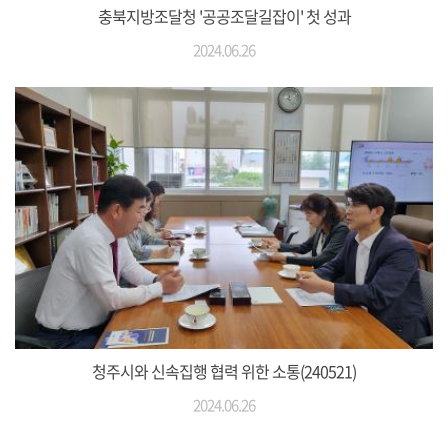
충북지방조달청 '공공조달길잡이' 첫 성과
2024.06.26
청주시와 신속집행 협력 위한 소통(240521)
2024.06.26