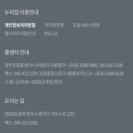
누리집 이용안내
개인정보처리방침
저작권정책
조달서비스헌장
웹사이트이용안내
RSS 2.0
콜센터 안내
정부조달콜센터<나라장터 이용절차>
(유료) 1588-0800,
042-610-1200
팩스 : 042-472-2270
조달품질신문고<물품하자신고>
(유료) 1588-8128
※ 월~금 09:00~18:00(공휴일 제외)
오시는 길
[28420] 충북 청주시 흥덕구 가로수로 1257
팩스 : 043-231-9330