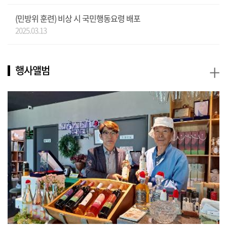
(민방위 훈련) 비상 시 국민행동요령 배포
2025.03.13
+
행사앨범