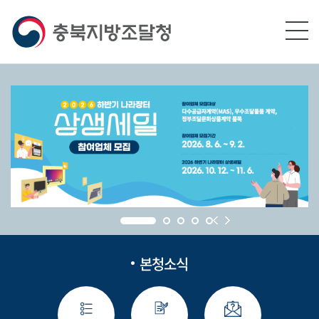
본문영역 바로가기
메인메뉴 바로가기
하단링크 바로가기
본청소식