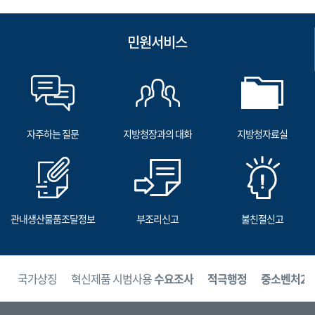
민원서비스
자주하는 질문
지방청장과의 대화
지방청자료실
관내생산물품조달정보
부조리신고
불친절신고
보
국가상징
혁신제품 시범사용
수요조사
적극행정
중소벤처24