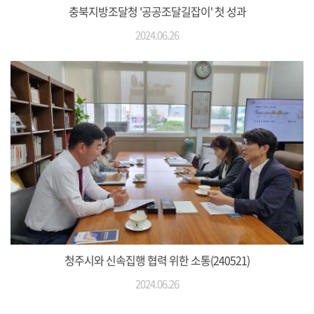
충북지방조달청 '공공조달길잡이' 첫 성과
2024.06.26
청주시와 신속집행 협력 위한 소통(240521)
2024.06.26