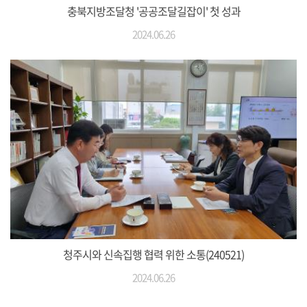
충북지방조달청 '공공조달길잡이' 첫 성과
2024.06.26
청주시와 신속집행 협력 위한 소통(240521)
2024.06.26