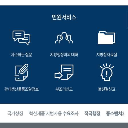
민원서비스
자주하는 질문
지방청장과의 대화
지방청자료실
관내생산물품조달정보
부조리신고
불친절신고
보
국가상징
혁신제품 시범사용
수요조사
적극행정
중소벤처24