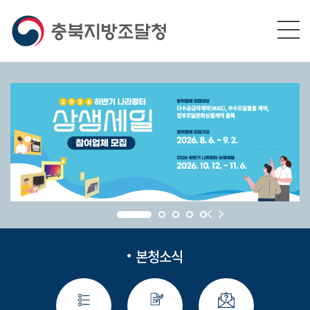
본문영역 바로가기
메인메뉴 바로가기
하단링크 바로가기
본청소식