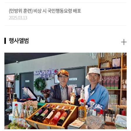
(민방위 훈련) 비상 시 국민행동요령 배포
2025.03.13
+
행사앨범