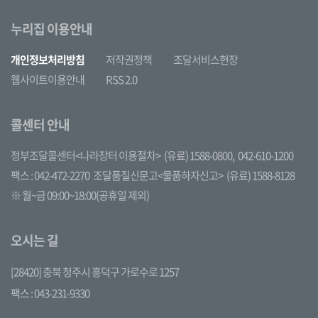
누리집 이용안내
개인정보처리방침
저작권정책
조달서비스헌장
웹사이트이용안내
RSS 2.0
콜센터 안내
정부조달콜센터<나라장터 이용절차>
(유료) 1588-0800,
042-610-1200
팩스 : 042-472-2270
조달품질신문고<물품하자신고>
(유료) 1588-8128
※ 월~금 09:00~18:00(공휴일 제외)
오시는 길
[28420] 충북 청주시 흥덕구 가로수로 1257
팩스 : 043-231-9330