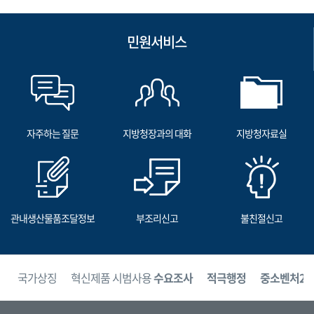
민원서비스
자주하는 질문
지방청장과의 대화
지방청자료실
관내생산물품조달정보
부조리신고
불친절신고
보
국가상징
혁신제품 시범사용
수요조사
적극행정
중소벤처24