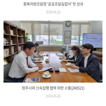
충북지방조달청 '공공조달길잡이' 첫 성과
2024.06.26
청주시와 신속집행 협력 위한 소통(240521)
2024.06.26