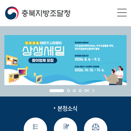
본문영역 바로가기
메인메뉴 바로가기
하단링크 바로가기
본청소식