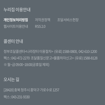
누리집 이용안내
개인정보처리방침
저작권정책
조달서비스헌장
웹사이트이용안내
RSS 2.0
콜센터 안내
정부조달콜센터<나라장터 이용절차>
(유료) 1588-0800,
042-610-1200
팩스 : 042-472-2270
조달품질신문고<물품하자신고>
(유료) 1588-8128
※ 월~금 09:00~18:00(공휴일 제외)
오시는 길
[28420] 충북 청주시 흥덕구 가로수로 1257
팩스 : 043-231-9330