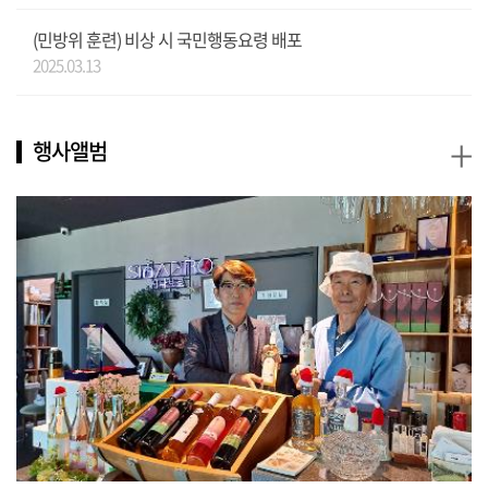
(민방위 훈련) 비상 시 국민행동요령 배포
2025.03.13
+
행사앨범