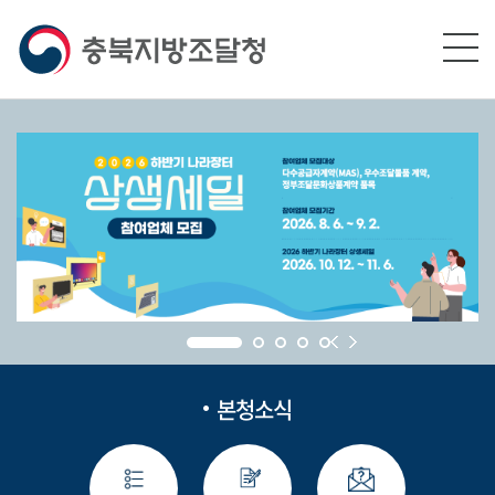
본문영역 바로가기
메인메뉴 바로가기
하단링크 바로가기
본청소식