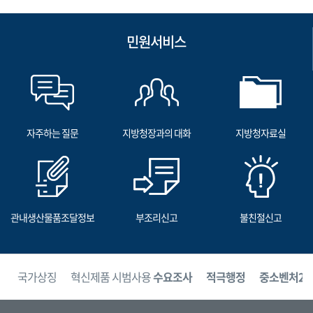
민원서비스
자주하는 질문
지방청장과의 대화
지방청자료실
관내생산물품조달정보
부조리신고
불친절신고
보
국가상징
혁신제품 시범사용
수요조사
적극행정
중소벤처24