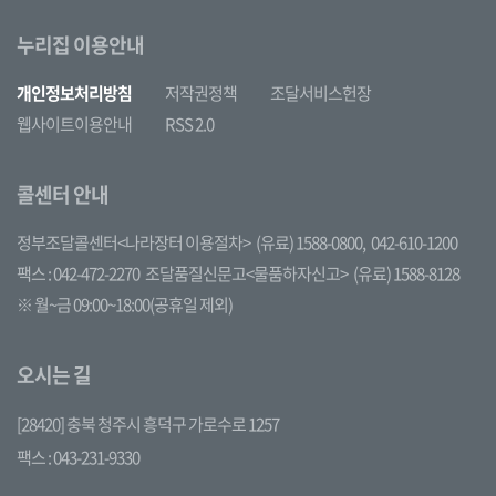
누리집 이용안내
개인정보처리방침
저작권정책
조달서비스헌장
웹사이트이용안내
RSS 2.0
콜센터 안내
정부조달콜센터<나라장터 이용절차>
(유료) 1588-0800,
042-610-1200
팩스 : 042-472-2270
조달품질신문고<물품하자신고>
(유료) 1588-8128
※ 월~금 09:00~18:00(공휴일 제외)
오시는 길
[28420] 충북 청주시 흥덕구 가로수로 1257
팩스 : 043-231-9330