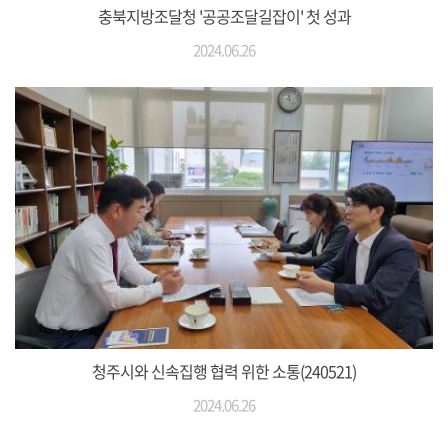
충북지방조달청 '공공조달길잡이' 첫 성과
2024.06.26
청주시와 신속집행 협력 위한 소통(240521)
2024.06.26