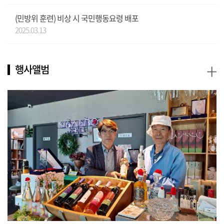
(민방위 훈련) 비상 시 국민행동요령 배포
2025.03.13
+
행사앨범