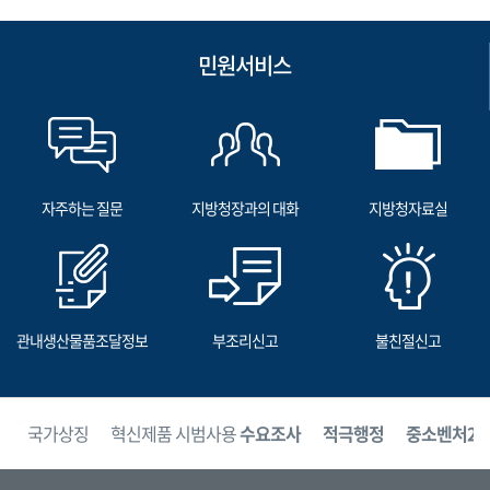
민원서비스
자주하는 질문
지방청장과의 대화
지방청자료실
관내생산물품조달정보
부조리신고
불친절신고
보
국가상징
혁신제품 시범사용
수요조사
적극행정
중소벤처24