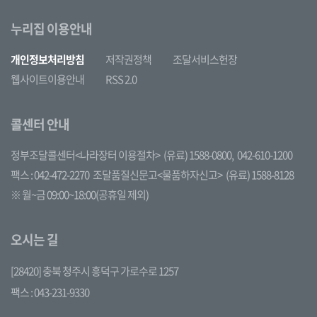
누리집 이용안내
개인정보처리방침
저작권정책
조달서비스헌장
웹사이트이용안내
RSS 2.0
콜센터 안내
정부조달콜센터<나라장터 이용절차>
(유료) 1588-0800,
042-610-1200
팩스 : 042-472-2270
조달품질신문고<물품하자신고>
(유료) 1588-8128
※ 월~금 09:00~18:00(공휴일 제외)
오시는 길
[28420] 충북 청주시 흥덕구 가로수로 1257
팩스 : 043-231-9330