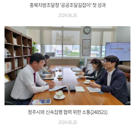
충북지방조달청 '공공조달길잡이' 첫 성과
2024.06.26
청주시와 신속집행 협력 위한 소통(240521)
2024.06.26