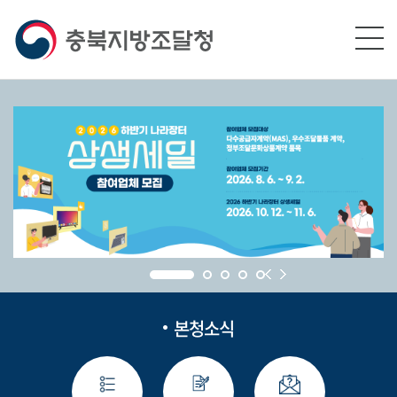
본문영역 바로가기
메인메뉴 바로가기
하단링크 바로가기
본청소식