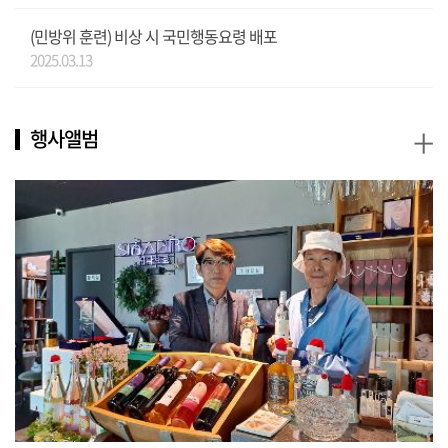
(민방위 훈련) 비상 시 국민행동요령 배포
2025.03.13
+
행사앨범