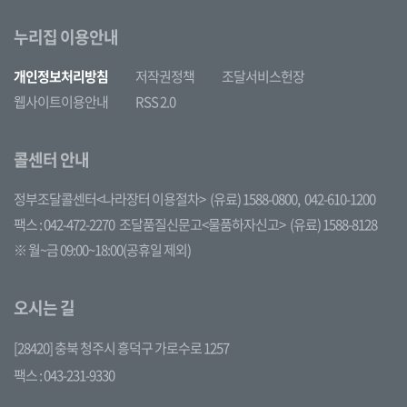
누리집 이용안내
개인정보처리방침
저작권정책
조달서비스헌장
웹사이트이용안내
RSS 2.0
콜센터 안내
정부조달콜센터<나라장터 이용절차>
(유료) 1588-0800,
042-610-1200
팩스 : 042-472-2270
조달품질신문고<물품하자신고>
(유료) 1588-8128
※ 월~금 09:00~18:00(공휴일 제외)
오시는 길
[28420] 충북 청주시 흥덕구 가로수로 1257
팩스 : 043-231-9330