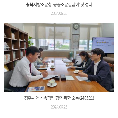
충북지방조달청 '공공조달길잡이' 첫 성과
2024.06.26
청주시와 신속집행 협력 위한 소통(240521)
2024.06.26