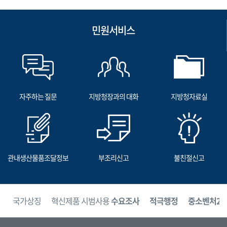
민원서비스
자주하는 질문
지방청장과의 대화
지방청자료실
관내생산물품조달정보
부조리신고
불친절신고
보
국가상징
혁신제품 시범사용
수요조사
적극행정
중소벤처24