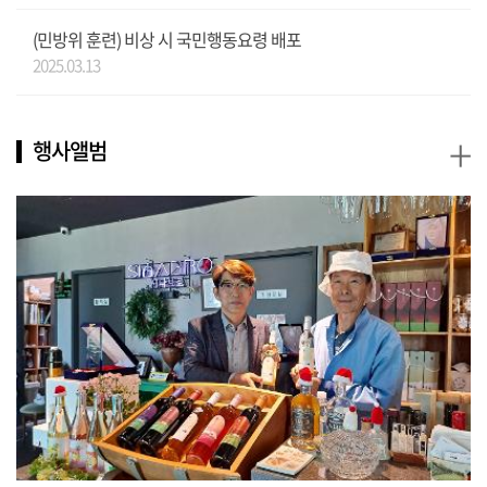
(민방위 훈련) 비상 시 국민행동요령 배포
2025.03.13
+
행사앨범