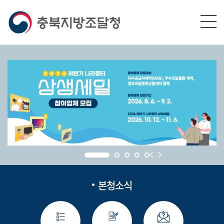
본문영역 바로가기
메인메뉴 바로가기
하단링크 바로가기
본청소식