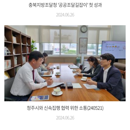
충북지방조달청 '공공조달길잡이' 첫 성과
2024.06.26
청주시와 신속집행 협력 위한 소통(240521)
2024.06.26