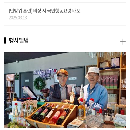
(민방위 훈련) 비상 시 국민행동요령 배포
2025.03.13
+
행사앨범