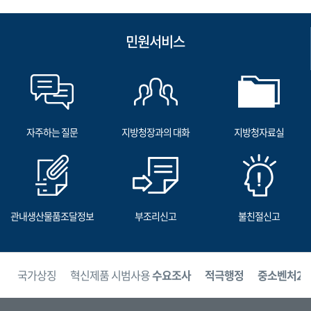
민원서비스
자주하는 질문
지방청장과의 대화
지방청자료실
관내생산물품조달정보
부조리신고
불친절신고
보
국가상징
혁신제품 시범사용
수요조사
적극행정
중소벤처24