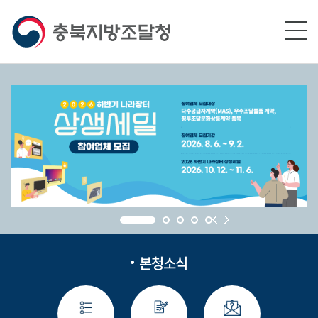
본문영역 바로가기
메인메뉴 바로가기
하단링크 바로가기
본청소식