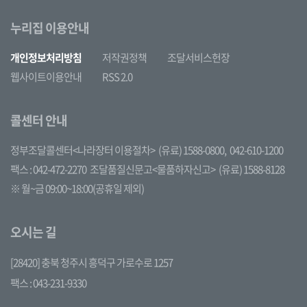
누리집 이용안내
개인정보처리방침
저작권정책
조달서비스헌장
웹사이트이용안내
RSS 2.0
콜센터 안내
정부조달콜센터<나라장터 이용절차>
(유료) 1588-0800,
042-610-1200
팩스 : 042-472-2270
조달품질신문고<물품하자신고>
(유료) 1588-8128
※ 월~금 09:00~18:00(공휴일 제외)
오시는 길
[28420] 충북 청주시 흥덕구 가로수로 1257
팩스 : 043-231-9330