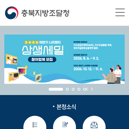
본문영역 바로가기
메인메뉴 바로가기
하단링크 바로가기
본청소식