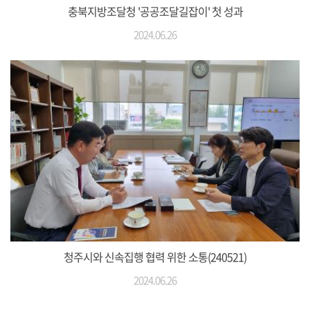
충북지방조달청 '공공조달길잡이' 첫 성과
2024.06.26
청주시와 신속집행 협력 위한 소통(240521)
2024.06.26