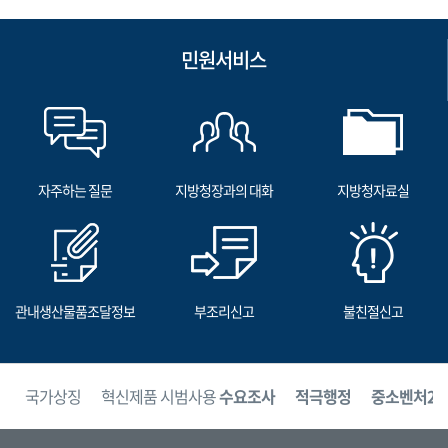
민원서비스
자주하는 질문
지방청장과의 대화
지방청자료실
관내생산물품조달정보
부조리신고
불친절신고
보
국가상징
혁신제품 시범사용
수요조사
적극행정
중소벤처24