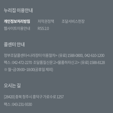
누리집 이용안내
개인정보처리방침
저작권정책
조달서비스헌장
웹사이트이용안내
RSS 2.0
콜센터 안내
정부조달콜센터<나라장터 이용절차>
(유료) 1588-0800,
042-610-1200
팩스 : 042-472-2270
조달품질신문고<물품하자신고>
(유료) 1588-8128
※ 월~금 09:00~18:00(공휴일 제외)
오시는 길
[28420] 충북 청주시 흥덕구 가로수로 1257
팩스 : 043-231-9330