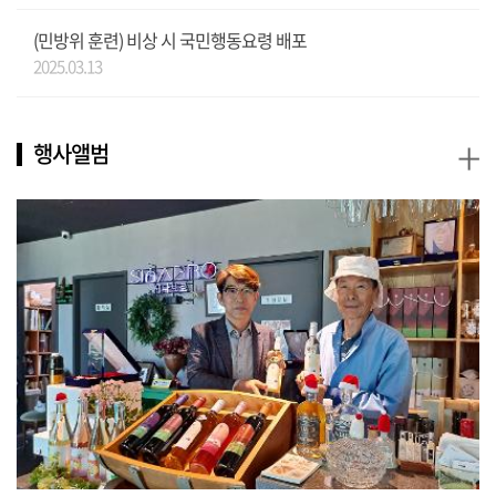
(민방위 훈련) 비상 시 국민행동요령 배포
2025.03.13
+
행사앨범