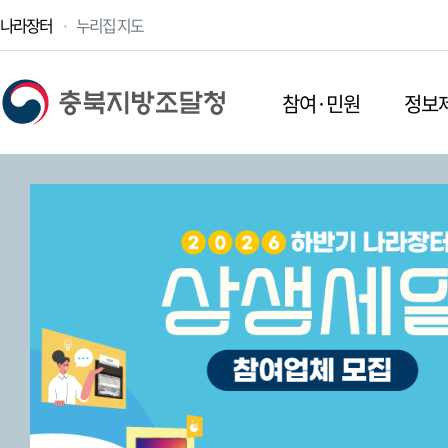
나라장터
누리집 지도
참여·민원
정보