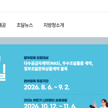
본문영역 바로가기
메인메뉴 바로가기
하단링크 바로가기
제공
조달뉴스
지방청소개