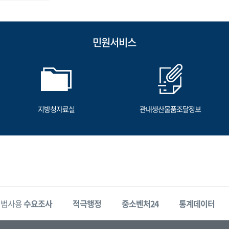
민원서비스
지방청자료실
관내생산물품조달정보
시범사용
수요조사
적극행정
중소벤처24
통계데이터