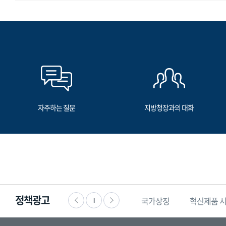
자주하는 질문
지방청장과의 대화
정책광고
·공익신고
찾기쉬운
생활법령정보
국가상징
혁신제품 