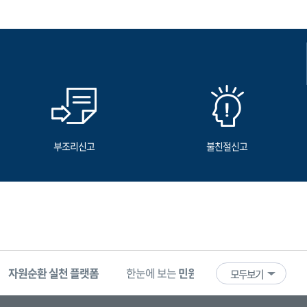
부조리신고
불친절신고
자원순환 실천 플랫폼
한눈에 보는
민원 빅데이터
기업마당
모두보기