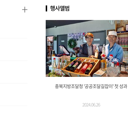
+
행사앨범
충북지방조달청 '공공조달길잡이' 첫 성과
2024.06.26