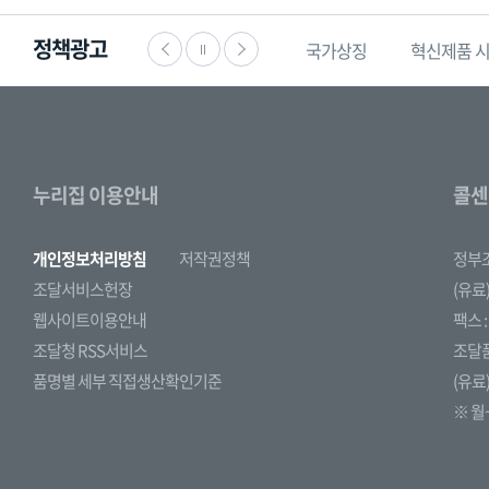
정책광고
·공익신고
찾기쉬운
생활법령정보
국가상징
혁신제품 
누리집 이용안내
콜센
개인정보처리방침
저작권정책
정부
조달서비스헌장
(유료)
웹사이트이용안내
팩스 : 
조달청 RSS서비스
조달
품명별 세부 직접생산확인기준
(유료)
※ 월~