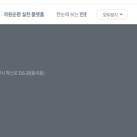
자원순환 실천 플랫폼
한눈에 보는
민원 빅데이터
기업마당
모두보기
김천시 혁신로 316-20(율곡동)