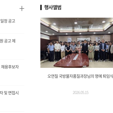
+
행사앨범
 일정 공고
원 공고 제
및 채용후보자
오연칠 국방물자품질과장님의 명예 퇴임
자 및 면접시
2026.05.15