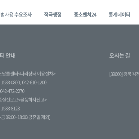
시범사용
수요조사
적극행정
중소벤처24
통계데이터
터 안내
오시는 길
조달콜센터<나라장터 이용절차>
[39660] 경북 
 1588-0800,
042-610-1200
042-472-2270
품질신문고<물품하자신고>
 1588-8128
금 09:00~18:00(공휴일 제외)