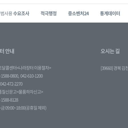
시범사용
수요조사
적극행정
중소벤처24
통계데이터
터 안내
오시는 길
조달콜센터<나라장터 이용절차>
[39660] 경북 
 1588-0800,
042-610-1200
042-472-2270
품질신문고<물품하자신고>
 1588-8128
금 09:00~18:00(공휴일 제외)