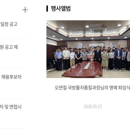
+
행사앨범
 일정 공고
원 공고 제
및 채용후보자
오연칠 국방물자품질과장님의 명예 퇴임
자 및 면접시
2026.05.15