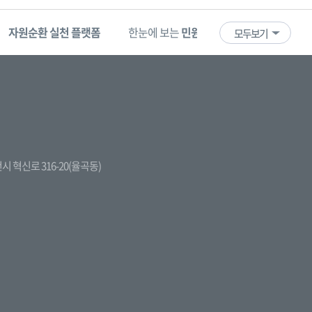
자원순환 실천 플랫폼
한눈에 보는
민원 빅데이터
기업마당
모두보기
김천시 혁신로 316-20(율곡동)