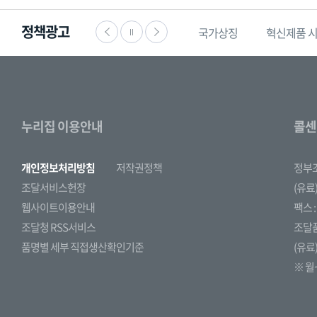
정책광고
·공익신고
찾기쉬운
생활법령정보
국가상징
혁신제품 
누리집 이용안내
콜센
개인정보처리방침
저작권정책
정부
조달서비스헌장
(유료)
웹사이트이용안내
팩스 : 
조달청 RSS서비스
조달
품명별 세부 직접생산확인기준
(유료)
※ 월~