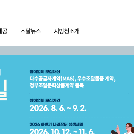
본문영역 바로가기
메인메뉴 바로가기
하단링크 바로가기
제공
조달뉴스
지방청소개