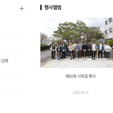
+
행사앨범
 강화
제81회 식목일 행사
2026.04.14