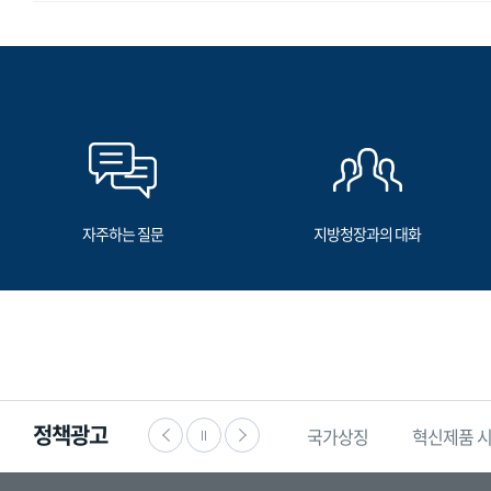
자주하는 질문
지방청장과의 대화
정책광고
·공익신고
찾기쉬운
생활법령정보
국가상징
혁신제품 