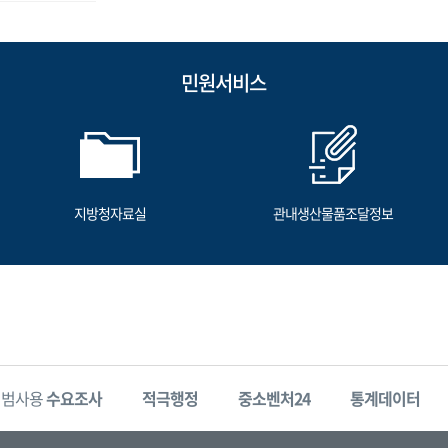
민원서비스
지방청자료실
관내생산물품조달정보
시범사용
수요조사
적극행정
중소벤처24
통계데이터