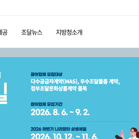
본문영역 바로가기
메인메뉴 바로가기
하단링크 바로가기
제공
조달뉴스
지방청소개