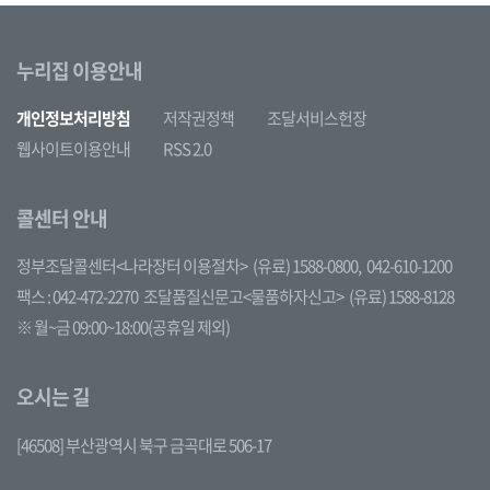
누리집 이용안내
개인정보처리방침
저작권정책
조달서비스헌장
웹사이트이용안내
RSS 2.0
콜센터 안내
정부조달콜센터<나라장터 이용절차>
(유료) 1588-0800,
042-610-1200
팩스 : 042-472-2270
조달품질신문고<물품하자신고>
(유료) 1588-8128
※ 월~금 09:00~18:00(공휴일 제외)
오시는 길
[46508] 부산광역시 북구 금곡대로 506-17