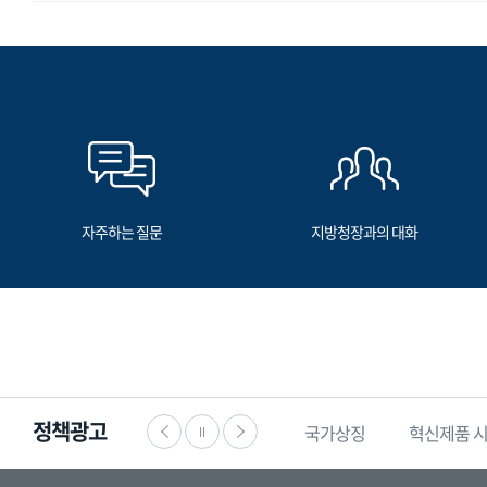
자주하는 질문
지방청장과의 대화
정책광고
·공익신고
찾기쉬운
생활법령정보
국가상징
혁신제품 