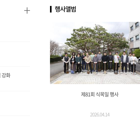
+
행사앨범
 강화
제81회 식목일 행사
2026.04.14