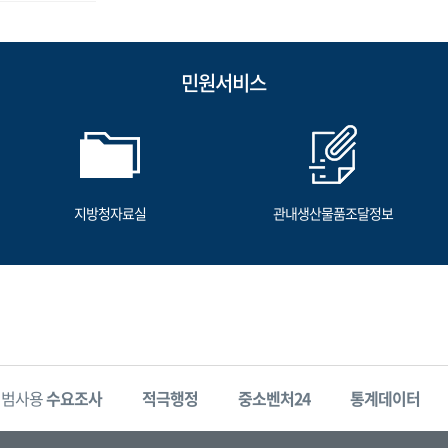
민원서비스
지방청자료실
관내생산물품조달정보
시범사용
수요조사
적극행정
중소벤처24
통계데이터