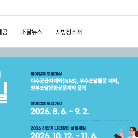
본문영역 바로가기
메인메뉴 바로가기
하단링크 바로가기
제공
조달뉴스
지방청소개