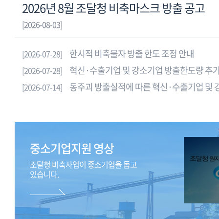
2026년 8월 조달청 비축마스크 방출 공고
제
안
가
내
[2026-08-03]
격
합
표
니
한시적 비축물자 방출 한도 조정 안내
[2026-07-28]
로
다.
품
혁신·수출기업 및 강소기업 방출한도량 추가
[2026-07-28]
목,
동주괴 방출실적에 따른 혁신·수출기업 및 강소기업 방출중단 안
[2026-07-14]
알
루
미
늄,
아
중소기업지원 영상
연,
니
조달청 비축사업이 중소기업을 돕고
켈,
있습니다.
주
석,
납,