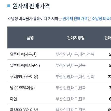
원자재 판매가격
조달청 비축물자 홈페이지 게시하는
원자재 판매가격
은
조달청 비축
원
자
품명
판매지방청
판매
재
판
매
알루미늄(서구산)
부산,인천,대구,대전, 전북
가
격
알루미늄(비서구산)
부산,인천,대구,전북
원
구리(99.99%이상)
부산,인천,대구,대전, 전북
2
자
재
납(99.99%이상)
부산,인천,대구,전북
판
매
아연
부산,인천,대구,전북
가
격
주석(99.85%이상)
부산,인천,대구,전북
8