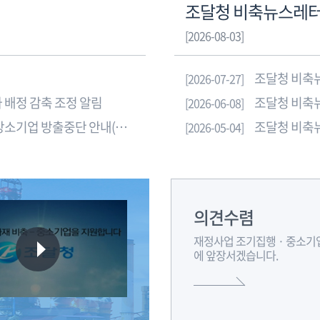
조달청 비축뉴스레터(
[2026-08-03]
조달청 비축뉴
[2026-07-27]
 배정 감축 조정 알림
조달청 비축뉴
[2026-06-08]
내(개별업체 및 조합 신청 가능)
조달청 비축뉴
[2026-05-04]
의견수렴
재정사업 조기집행 · 중소기
에 앞장서겠습니다.