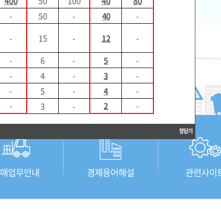
400
50
100
40
80
-
50
-
40
-
-
15
-
12
-
-
6
-
5
-
-
4
-
3
-
-
5
-
4
-
-
2
-
3
-
창닫기
매업무안내
경제용어해설
관련사이