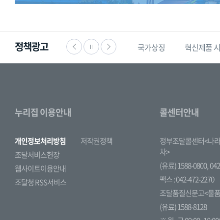
구
리
를
안
정책광고
공익신고
찾기쉬운
생활법령정보
국가상징
혁신제품 시
내
합
니
다.
누리집 이용안내
콜센터안내
개인정보처리방침
저작권정책
정부조달콜센터<나라
차>
조달서비스헌장
(유료) 1588-0800,
042
웹사이트이용안내
팩스 : 042-472-2270
조달청 RSS서비스
조달품질신문고<물품
(유료) 1588-8128