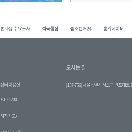
범사용
수요조사
적극행정
중소벤처24
통계데이터
오시는 길
장터 이용절
[137-756] 서울특별시 서초구 반포대로 2
-610-1200
하자신고>