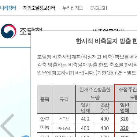
나라장터
해외조달정보센터
누리집 지도
ENGLISH
비축업무안내
한시적 비축물자 방출 한도 
(
)
조달청 비축사업계획
적정재고 비축
확보를 위
감축 방출하는
비축물자 방출
한도 축
소를 한시적
.
(
‘26.7.29 ~
업무에 참고하시기 바랍니다
기한
별도
민
현재 주간방출한
조정 주
도량
도
품목
규격
일반
조합
일반
공공조달
(2
)
업체
주
업체
400
400
320
알루
서구산
400
400
320
미늄
비서구산