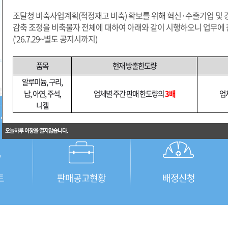
조달청 비축사업계획(적정재고 비축) 확보를 위해
혁신·수출기업 및
감축 조정을 비축물자 전체에 대하여 아래와 같이
시행하오니
업무에 
('26.7.29~별도 공지시까지)
품목
현재 방출한도량
알루미늄, 구리,
납, 아연, 주석,
업체별 주간 판매 한도량의
3배
업
니켈
오늘하루 이창을 열지않습니다.
트
판매공고현황
배정신청