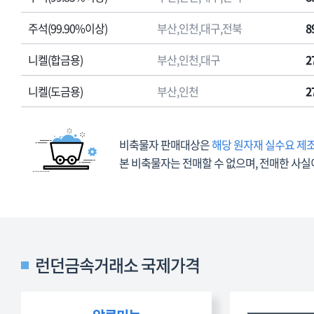
표
로
주석(99.90%이상)
부산,인천,대구,전북
8
품
명,
니켈(합금용)
부산,인천,대구
2
판
매
니켈(도금용)
부산,인천
2
지
방
청,
비축물자 판매대상은
해당 원자재 실수요 제
판
본 비축물자는 전매할 수 없으며, 전매한 사실
매
가
격
(부
가
세
런던금속거래소 국제가격
포
함),
판