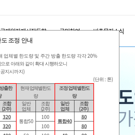
본문영역 바로가기
메인메뉴 바로가기
하단링크 바로가기
국제원자재시장동향
국민참여
비축물자소식
조정 안내
20%
해
업체별 한도량 및 주간 방출 한도량 각각
으로 아래와 같이 확대 시행하오니
)
 공지시까지
(
:
)
단위
톤
생안정과 경제 재도
간방출한
현재 업체별한도
조정 업체별한도
량
량
량
조합
일반
조합
일반
조합
 비축물자가
함께 가
(2
)
(2
)
(2
)
주
업체
주
업체
주
320
100
80
50
40
통합
통합
320
100
80