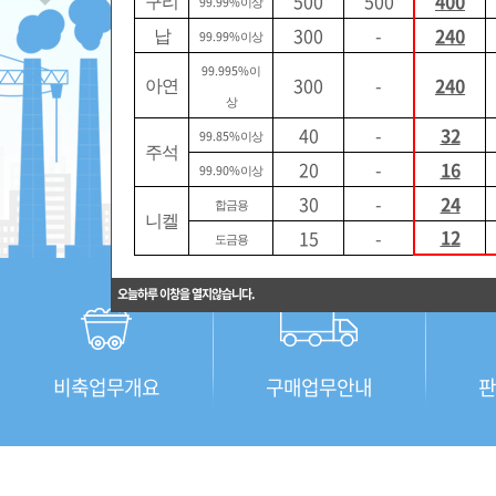
500
500
400
구리
99.99%
이상
300
-
240
납
99.99%
이상
99.995%
이
300
-
240
아연
상
40
-
32
99.85%
이상
주석
20
-
16
99.90%
이상
30
-
24
합금용
니켈
12
15
-
도금용
오늘하루 이창을 열지않습니다.
비축업무개요
구매업무안내
판