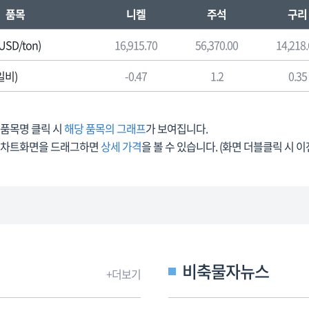
품목
니켈
주석
구리
(USD/ton)
16,915.70
56,370.00
14,218
일비)
-0.47
1.2
0.35
품목명 클릭 시
해당 품목의 그래프
가 보여집니다.
차트화면을 드래그하면
상세 가격
을 볼 수 있습니다. (화면 더블클릭 시 
비축물자뉴스
+더보기