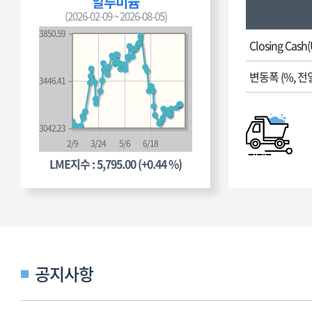
알루미늄
런
매
(2026-02-09 ~ 2026-08-05)
던
한
3850.59
금
도,
Closing Cash
속
판
거
변동폭 (%, 전
매
3446.41
래
기
소
간,
국
대
3042.23
제
여
2/9
3/24
5/6
6/18
가
-
LME지수 : 5,795.00 (+0.44 %)
격
대
런
여
던
가
금
격,
속
기
거
준
공지사항
래
일
소
자
국
를