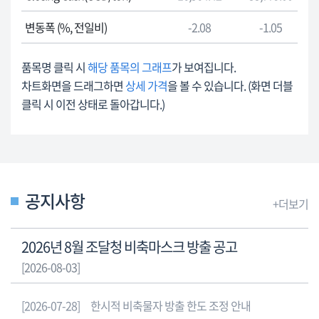
속
를
거
변동폭 (%, 전일비)
-2.08
-1.05
안
래
내
소
합
품목명 클릭 시
해당 품목의 그래프
가 보여집니다.
국
니
차트화면을 드래그하면
상세 가격
을 볼 수 있습니다. (화면 더블
제
다.
클릭 시 이전 상태로 돌아갑니다.)
가
격
런
던
금
속
공지사항
+더보기
거
래
2026년 8월 조달청 비축마스크 방출 공고
소
국
[2026-08-03]
제
가
[2026-07-28]
한시적 비축물자 방출 한도 조정 안내
격