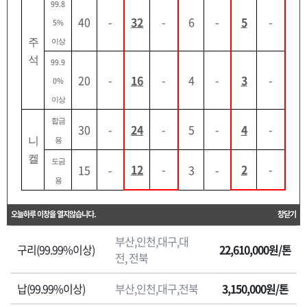
99.8
이용업체 등록
한 실 수요업체가 조달청 비축기지에 보관된
비축물자
40
-
32
-
6
-
5
-
5%
를 구매할 경우에 적용되는 가격
임을 알려드립니다.
주
이상
석
99.9
좌우로 이동이 가능합니다.
20
-
16
-
4
-
3
-
0%
원
이상
판매가격(부가세
자
품명
판매지방청
합금
포함)
재
30
-
24
-
5
-
4
-
니
판
용
매
켈
부산,인천,대구,대
도금
12
-
2
-
15
-
3
-
알루미늄(서구산)
5,690,000원/톤
가
전, 전북
용
격
원
알루미늄(비서구산)
부산,인천,대구,전북
5,580,000원/톤
오늘하루 이창을 열지않습니다.
창닫기
자
부산,인천,대구,대
재
구리(99.99%이상)
22,610,000원/톤
전, 전북
판
매
납(99.99%이상)
부산,인천,대구,전북
3,150,000원/톤
가