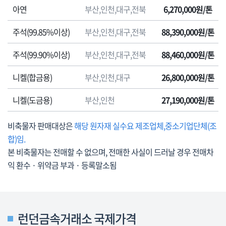
격
아연
부산,인천,대구,전북
6,270,000원/톤
표
로
주석(99.85%이상)
부산,인천,대구,전북
88,390,000원/톤
품
명,
주석(99.90%이상)
부산,인천,대구,전북
88,460,000원/톤
판
매
니켈(합금용)
부산,인천,대구
26,800,000원/톤
지
방
니켈(도금용)
부산,인천
27,190,000원/톤
청,
판
비축물자 판매대상은
해당 원자재 실수요 제조업체,중소기업단체(조
매
합)임.
가
본 비축물자는 전매할 수 없으며, 전매한 사실이 드러날 경우 전매차
격
익 환수 · 위약금 부과 · 등록말소됨
(부
가
세
포
런던금속거래소 국제가격
함),