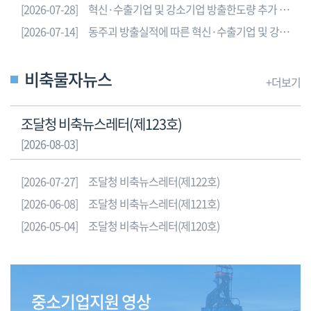
[2026-07-28]
혁신·수출기업 및 강소기업 방출한도량 추가 배정 감축 조정 알림
표
로
[2026-07-14]
동주괴 방출실적에 따른 혁신·수출기업 및 강소기업 방출중단 안내(개별업체 및 조합 신청 가능)
품
목,
비축물자뉴스
알
+더보기
루
미
조달청 비축뉴스레터(제123호)
늄,
[2026-08-03]
아
연,
니
[2026-07-27]
조달청 비축뉴스레터(제122호)
켈,
[2026-06-08]
조달청 비축뉴스레터(제121호)
주
[2026-05-04]
조달청 비축뉴스레터(제120호)
석,
납,
구
리
를
중소기업지원 영상