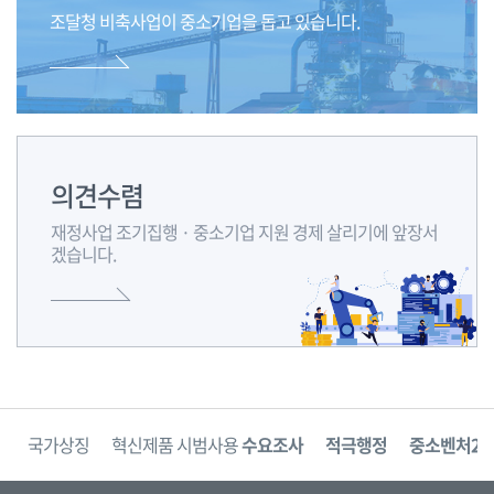
안
조달청 비축사업이 중소기업을 돕고
있습니다.
내
합
니
다.
의견수렴
재정사업 조기집행 · 중소기업 지원 경제 살리기에 앞장서
겠습니다.
보
국가상징
혁신제품 시범사용
수요조사
적극행정
중소벤처24