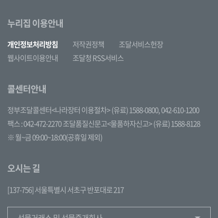
누리집 이용안내
개인정보처리방침
저작권정책
조달서비스헌장
웹사이트이용안내
조달청 RSS서비스
콜센터안내
정부조달콜센터<나라장터 이용절차>
(유료) 1588-0800,
042-610-1200
팩스 : 042-472-2270
조달품질신문고<물품하자신고>
(유료) 1588-8128
※ 월~금 09:00~18:00(공휴일 제외)
오시는 길
[137-756] 서울특별시 서초구 반포대로 217
선물거래소 및 선물중개회사