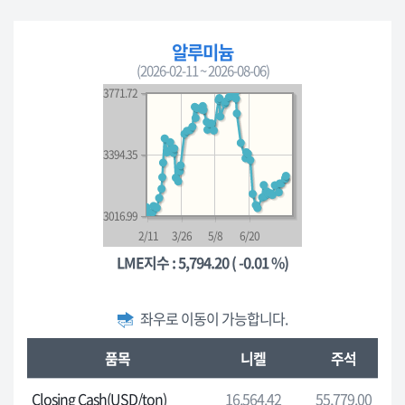
판
매
알루미늄
한
(2026-02-11 ~ 2026-08-06)
도,
3771.72
판
매
기
3394.35
간,
대
여
3016.99
-
2/11
3/26
5/8
6/20
대
LME지수 : 5,794.20 ( -0.01 %)
여
가
격,
좌우로 이동이 가능합니다.
기
런
준
품목
니켈
주석
던
일
금
Closing Cash(USD/ton)
16,564.42
55,779.00
자