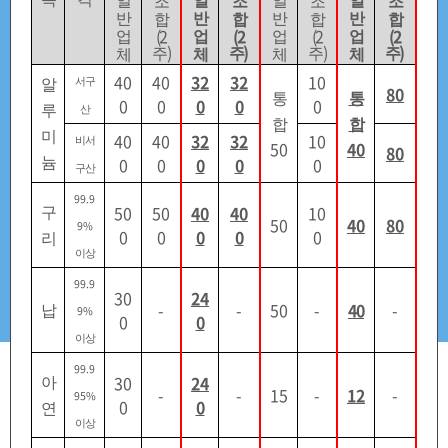
일
일
일
일
조
조
조
조
비축업무개요
구매업무안내
반
반
반
반
합
합
합
합
(2
(2
(2
(2
업
업
업
업
)
)
)
)
주
주
주
주
체
체
체
체
40
40
32
32
10
알
서구
80
통
통
0
0
0
0
0
루
산
판매업무안내
경제용어해설
합
합
미
40
40
32
32
10
비서
50
40
80
0
0
0
0
0
늄
구산
99.9
50
50
40
40
10
구
관련사이트
판매공고현황
50
40
80
9%
0
0
0
0
0
리
이상
99.9
30
24
-
-
50
-
40
-
납
9%
배정신청
0
0
이상
99.9
30
24
아
원자재 판매가격
-
-
15
-
12
-
95%
0
0
연
이상
조달청 비축물자 홈페이지 게시하는
원자재 판매가격
은
조달청 비축