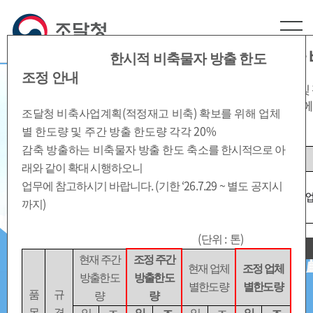
본문영역 바로가기
메인메뉴 바로가기
하단링크 바로가기
혁신·수출기업 및 강소기업 방출한도량 추가 
한시적 비축물자 방출 한도
조정 안내
조달청 비축사업계획(적정재고 비축) 확보를 위해
혁신·수출기업 및
민생안정과 경제 재도약,
감축 조정을 비축물자 전체에 대하여 아래와 같이
시행하오니
업무에
(
)
조달청 비축사업계획
적정재고 비축
확보를 위해
업체
('26.7.29~별도 공지시까지)
공공조달 비축물자가
20%
별 한도량 및 주간 방출 한도량 각각
감축 방출하는
비축물자 방출
한도 축
소를 한시적으로 아
함께 가겠습니다.
품목
현재 방출한도량
래와 같이 확대 시행하오니
알루미늄, 구리,
.
(
‘26.7.29 ~
업무에 참고하시기 바랍니다
기한
별도 공지시
납, 아연, 주석,
업체별 주간 판매 한도량의
3배
업
)
까지
니켈
(
:
)
단위
톤
오늘하루 이창을 열지않습니다.
현재 주간
조정 주간
현재 업체
조정 업체
방출한도
방출한도
별한도량
별한도량
품
규
량
량
목
격