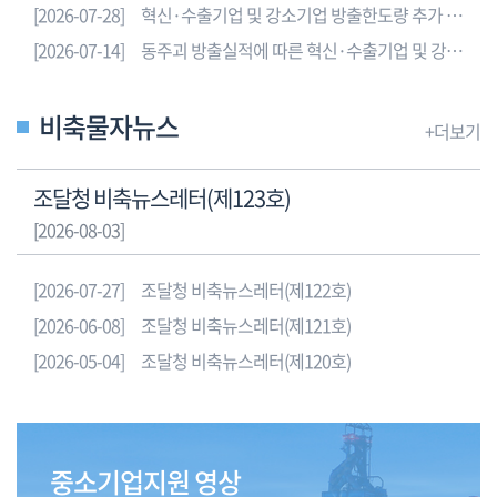
[2026-07-28]
혁신·수출기업 및 강소기업 방출한도량 추가 배정 감축 조정 알림
표
로
[2026-07-14]
동주괴 방출실적에 따른 혁신·수출기업 및 강소기업 방출중단 안내(개별업체 및 조합 신청 가능)
품
목,
비축물자뉴스
알
+더보기
루
미
조달청 비축뉴스레터(제123호)
늄,
[2026-08-03]
아
연,
니
[2026-07-27]
조달청 비축뉴스레터(제122호)
켈,
[2026-06-08]
조달청 비축뉴스레터(제121호)
주
[2026-05-04]
조달청 비축뉴스레터(제120호)
석,
납,
구
리
를
중소기업지원 영상