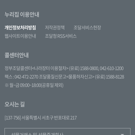
누리집 이용안내
개인정보처리방침
저작권정책
조달서비스헌장
웹사이트이용안내
조달청 RSS서비스
콜센터안내
정부조달콜센터<나라장터 이용절차>
(유료) 1588-0800,
042-610-1200
팩스 : 042-472-2270
조달품질신문고<물품하자신고>
(유료) 1588-8128
※ 월~금 09:00~18:00(공휴일 제외)
오시는 길
[137-756] 서울특별시 서초구 반포대로 217
선물거래소 및 선물중개회사