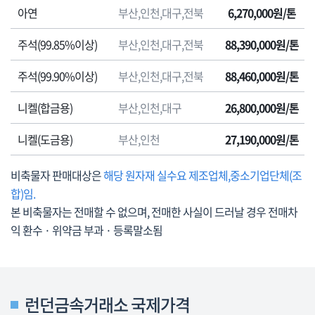
격
아연
부산,인천,대구,전북
6,270,000원/톤
표
로
주석(99.85%이상)
부산,인천,대구,전북
88,390,000원/톤
품
명,
주석(99.90%이상)
부산,인천,대구,전북
88,460,000원/톤
판
매
니켈(합금용)
부산,인천,대구
26,800,000원/톤
지
방
니켈(도금용)
부산,인천
27,190,000원/톤
청,
판
비축물자 판매대상은
해당 원자재 실수요 제조업체,중소기업단체(조
매
합)임.
가
본 비축물자는 전매할 수 없으며, 전매한 사실이 드러날 경우 전매차
격
익 환수 · 위약금 부과 · 등록말소됨
(부
가
세
포
런던금속거래소 국제가격
함),