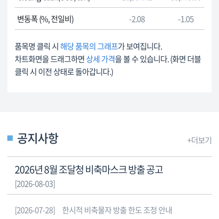
속
를
거
변동폭 (%, 전일비)
-2.08
-1.05
안
래
내
소
합
품목명 클릭 시
해당 품목의 그래프
가 보여집니다.
국
니
차트화면을 드래그하면
상세 가격
을 볼 수 있습니다. (화면 더블
제
다.
클릭 시 이전 상태로 돌아갑니다.)
가
격
런
던
금
속
공지사항
+더보기
거
래
2026년 8월 조달청 비축마스크 방출 공고
소
국
[2026-08-03]
제
가
[2026-07-28]
한시적 비축물자 방출 한도 조정 안내
격