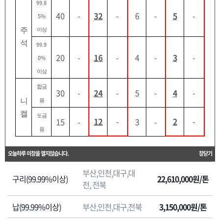
99.8
이용업체 등록
한 실 수요업체가 조달청 비축기지에 보관된
비축물자
40
-
32
-
6
-
5
-
5%
를 구매할 경우에 적용되는 가격
임을 알려드립니다.
주
이상
석
99.9
좌우로 이동이 가능합니다.
20
-
16
-
4
-
3
-
0%
원
이상
판매가격(부가세
자
품명
판매지방청
합금
포함)
재
30
-
24
-
5
-
4
-
니
판
용
매
켈
부산,인천,대구,대
도금
12
-
2
-
15
-
3
-
알루미늄(서구산)
5,690,000원/톤
가
전, 전북
용
격
원
알루미늄(비서구산)
부산,인천,대구,전북
5,580,000원/톤
오늘하루 이창을 열지않습니다.
창닫기
자
부산,인천,대구,대
재
구리(99.99%이상)
22,610,000원/톤
전, 전북
판
매
납(99.99%이상)
부산,인천,대구,전북
3,150,000원/톤
가