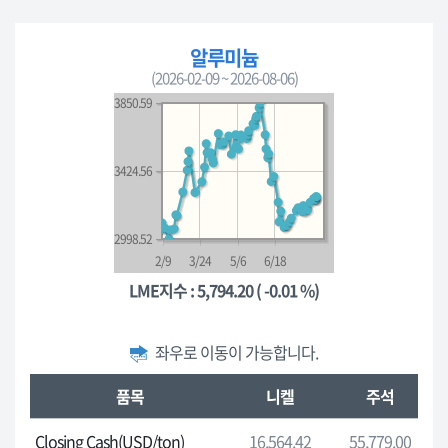
판
매
알루미늄
한
(2026-02-09 ~ 2026-08-06)
도,
3850.59
판
매
기
3424.56
간,
대
여
2998.52
-
2/9
3/24
5/6
6/18
대
LME지수 : 5,794.20 ( -0.01 %)
여
가
격,
좌우로 이동이 가능합니다.
기
런
준
품목
니켈
주석
던
일
금
Closing Cash(USD/ton)
16,564.42
55,779.00
자