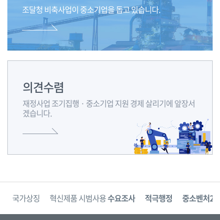
안
조달청 비축사업이 중소기업을 돕고
있습니다.
내
합
니
다.
의견수렴
재정사업 조기집행 · 중소기업 지원 경제 살리기에 앞장서
겠습니다.
보
국가상징
혁신제품 시범사용
수요조사
적극행정
중소벤처24