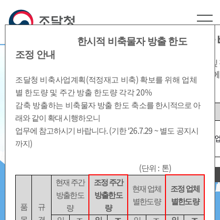
본문영역 바로가기
메인메뉴 바로가기
하단링크 바로가기
혁신·수출기업 및 강소기업 방출한도량 추가 
한시적 비축물자 방출 한도
조정 안내
조달청 비축사업계획(적정재고 비축) 확보를 위해
혁신·수출기업 및
민생안정과 경제 재도약,
감축 조정을 비축물자 전체에 대하여 아래와 같이
시행하오니
업무에
(
)
조달청 비축사업계획
적정재고 비축
확보를 위해
업체
('26.7.29~별도 공지시까지)
공공조달 비축물자가
20%
별 한도량 및 주간 방출 한도량 각각
감축 방출하는
비축물자 방출
한도 축
소를 한시적으로 아
함께 가겠습니다.
품목
현재 방출한도량
래와 같이 확대 시행하오니
알루미늄, 구리,
.
(
‘26.7.29 ~
업무에 참고하시기 바랍니다
기한
별도 공지시
납, 아연, 주석,
업체별 주간 판매 한도량의
3배
업
)
까지
니켈
(
:
)
단위
톤
오늘하루 이창을 열지않습니다.
현재 주간
조정 주간
현재 업체
조정 업체
방출한도
방출한도
별한도량
별한도량
품
규
량
량
목
격