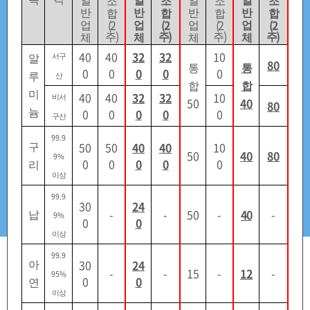
일
일
일
일
조
조
조
조
비축업무개요
구매업무안내
반
반
반
반
합
합
합
합
(2
(2
(2
(2
업
업
업
업
)
)
)
)
주
주
주
주
체
체
체
체
40
40
32
32
10
알
서구
80
통
통
0
0
0
0
0
루
산
판매업무안내
경제용어해설
합
합
미
40
40
32
32
10
비서
50
40
80
0
0
0
0
0
늄
구산
99.9
50
50
40
40
10
구
관련사이트
판매공고현황
50
40
80
9%
0
0
0
0
0
리
이상
99.9
30
24
-
-
50
-
40
-
납
9%
배정신청
0
0
이상
99.9
30
24
아
원자재 판매가격
-
-
15
-
12
-
95%
0
0
연
이상
조달청 비축물자 홈페이지 게시하는
원자재 판매가격
은
조달청 비축