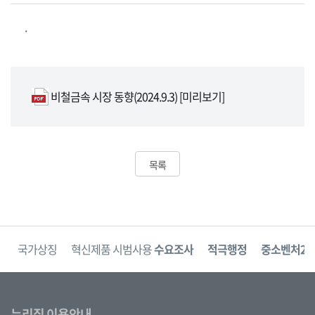
.
비철금속 시장 동향(2024.9.3)
[미리보기]
목록
보
국가상징
혁신제품 시범사용
수요조사
적극행정
중소벤처24
누리집 이용안내