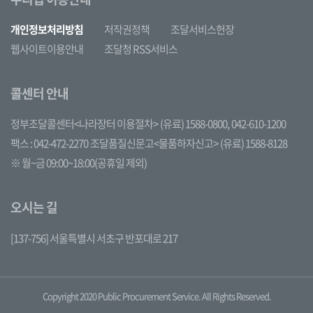
개인정보처리방침
저작권정책
조달서비스헌장
웹사이트이용안내
조달청 RSS서비스
콜센터 안내
정부조달콜센터<나라장터 이용절차>
(유료) 1588-0800,
042-610-1200
팩스 : 042-472-2270
조달품질신문고<물품하자신고>
(유료) 1588-8128
※ 월~금 09:00~18:00(공휴일 제외)
오시는 길
[137-756] 서울특별시 서초구 반포대로 217
Copyright 2020 Public Procurement Service. All Rights Reserved.